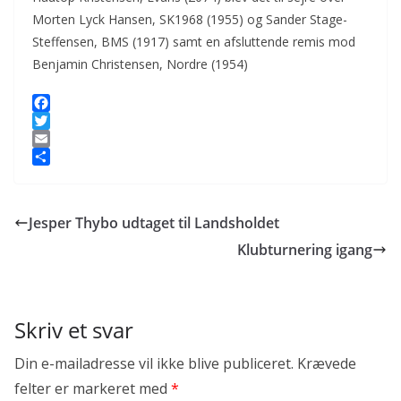
Morten Lyck Hansen, SK1968 (1955) og Sander Stage-
Steffensen, BMS (1917) samt en afsluttende remis mod
Benjamin Christensen, Nordre (1954)
F
a
T
c
w
E
e
i
m
S
b
t
a
h
o
t
i
a
Jesper Thybo udtaget til Landsholdet
o
e
l
r
k
r
e
Klubturnering igang
Skriv et svar
Din e-mailadresse vil ikke blive publiceret.
Krævede
felter er markeret med
*