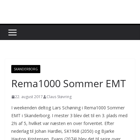
Skip
to
content
SKANDERBORG
Rema1000 Sommer EMT
22. august 2017
Claus Støvring
I weekenden deltog Lars Schøning i Rema1000 Sommer
EMT i Skanderborg. I mester 3 blev det til en 3. plads med
2½ af 5, hvilket var næsten en over forventet. Efter
nederlag til Johan Hardlei, SK1968 (2050) og Bjarke
Hautop Kristensen, Evans (2074) blev det til sejre over