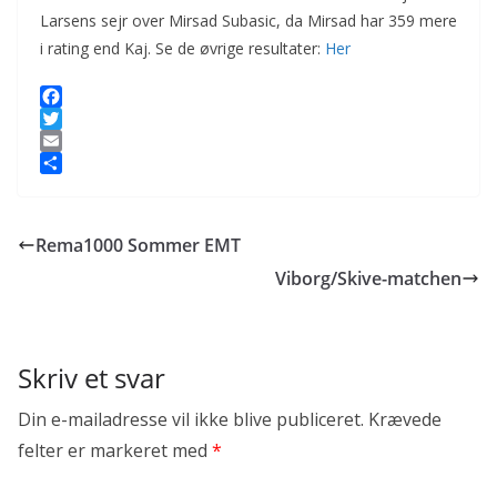
Larsens sejr over Mirsad Subasic, da Mirsad har 359 mere
i rating end Kaj. Se de øvrige resultater:
Her
F
a
T
c
w
E
e
i
m
S
b
t
a
h
o
t
i
a
Rema1000 Sommer EMT
o
e
l
r
k
r
e
Viborg/Skive-matchen
Skriv et svar
Din e-mailadresse vil ikke blive publiceret.
Krævede
felter er markeret med
*