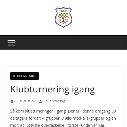
Skip
to
content
KLUBTURNERING
Klubturnering igang
25. august 2017
Claus Støvring
Så kom klubturneringen i gang. Der er i denne omgang 38
deltagere fordelt 4 grupper. 3 alle-mod-alle-grupper og en
monrad. Største overraskelse i første runde var Kaj