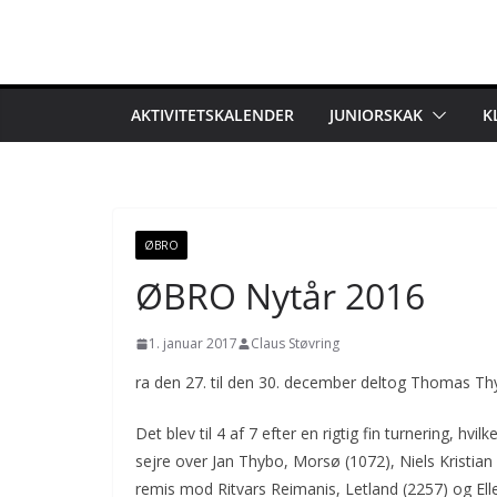
Skip
to
content
AKTIVITETSKALENDER
JUNIORSKAK
K
ØBRO
ØBRO Nytår 2016
1. januar 2017
Claus Støvring
ra den 27. til den 30. december deltog Thomas T
Det blev til 4 af 7 efter en rigtig fin turnering, hvil
sejre over Jan Thybo, Morsø (1072), Niels Kristian
remis mod Ritvars Reimanis, Letland (2257) og Elle