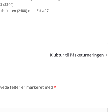
S (2244).
rdkalotten (2488) med 6½ af 7.
Klubtur til Påsketurneringen
vede felter er markeret med
*