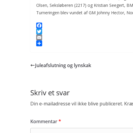
Olsen, Seksløberen (2217) og Kristian Seegert, BM
Turneringen blev vundet af GM Johnny Hector, No
F
a
T
c
w
E
e
i
m
S
b
t
a
h
o
t
i
a
Juleafslutning og lynskak
o
e
l
r
k
r
e
Skriv et svar
Din e-mailadresse vil ikke blive publiceret.
Kræ
Kommentar
*