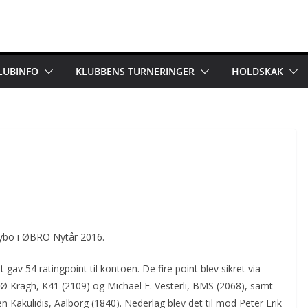
LUBINFO
KLUBBENS TURNERINGER
HOLDSKAK
hybo i ØBRO Nytår 2016.
ket gav 54 ratingpoint til kontoen. De fire point blev sikret via
 Ø Kragh, K41 (2109) og Michael E. Vesterli, BMS (2068), samt
n Kakulidis, Aalborg (1840). Nederlag blev det til mod Peter Erik