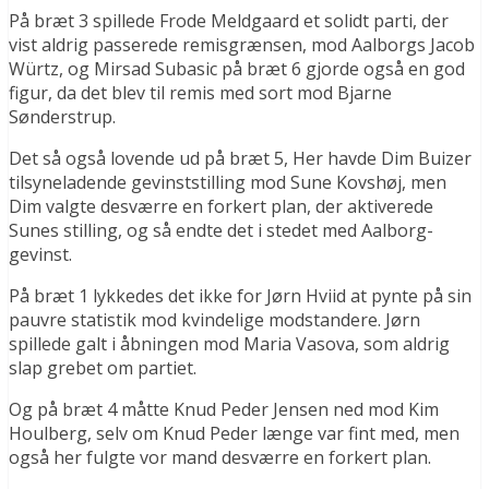
På bræt 3 spillede Frode Meldgaard et solidt parti, der
vist aldrig passerede remisgrænsen, mod Aalborgs Jacob
Würtz, og Mirsad Subasic på bræt 6 gjorde også en god
figur, da det blev til remis med sort mod Bjarne
Sønderstrup.
Det så også lovende ud på bræt 5, Her havde Dim Buizer
tilsyneladende gevinststilling mod Sune Kovshøj, men
Dim valgte desværre en forkert plan, der aktiverede
Sunes stilling, og så endte det i stedet med Aalborg-
gevinst.
På bræt 1 lykkedes det ikke for Jørn Hviid at pynte på sin
pauvre statistik mod kvindelige modstandere. Jørn
spillede galt i åbningen mod Maria Vasova, som aldrig
slap grebet om partiet.
Og på bræt 4 måtte Knud Peder Jensen ned mod Kim
Houlberg, selv om Knud Peder længe var fint med, men
også her fulgte vor mand desværre en forkert plan.