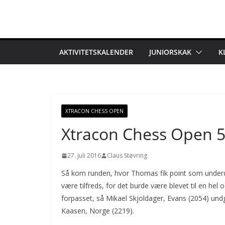
Skip
to
content
AKTIVITETSKALENDER
JUNIORSKAK
K
XTRACON CHESS OPEN
Xtracon Chess Open 5
27. juli 2016
Claus Støvring
Så kom runden, hvor Thomas fik point som underd
være tilfreds, for det burde være blevet til en hel
forpasset, så Mikael Skjoldager, Evans (2054) und
Kaasen, Norge (2219).