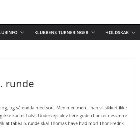
LUBINFO
KLUBBENS TURNERINGER
HOLDSKAK
. runde
og, og så endda med sort. Men men men… han vil sikkert ikke
 og ikke kun et halvt. Undervejs blev flere gode chancer desværre
gik at tabe.I 6. runde skal Thomas have hvid mod Thor Fredrik