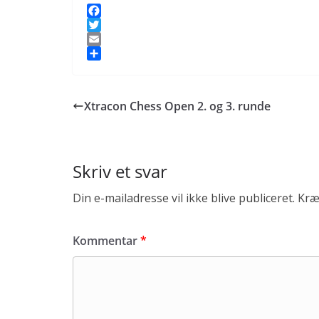
F
a
T
c
w
E
e
i
m
S
b
t
a
h
o
t
i
a
Xtracon Chess Open 2. og 3. runde
o
e
l
r
k
r
e
Skriv et svar
Din e-mailadresse vil ikke blive publiceret.
Kræ
Kommentar
*