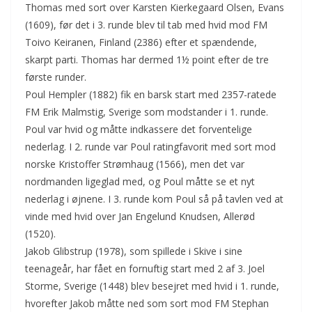
Thomas med sort over Karsten Kierkegaard Olsen, Evans
(1609), før det i 3. runde blev til tab med hvid mod FM
Toivo Keiranen, Finland (2386) efter et spændende,
skarpt parti. Thomas har dermed 1½ point efter de tre
første runder.
Poul Hempler (1882) fik en barsk start med 2357-ratede
FM Erik Malmstig, Sverige som modstander i 1. runde.
Poul var hvid og måtte indkassere det forventelige
nederlag. I 2. runde var Poul ratingfavorit med sort mod
norske Kristoffer Strømhaug (1566), men det var
nordmanden ligeglad med, og Poul måtte se et nyt
nederlag i øjnene. I 3. runde kom Poul så på tavlen ved at
vinde med hvid over Jan Engelund Knudsen, Allerød
(1520).
Jakob Glibstrup (1978), som spillede i Skive i sine
teenageår, har fået en fornuftig start med 2 af 3. Joel
Storme, Sverige (1448) blev besejret med hvid i 1. runde,
hvorefter Jakob måtte ned som sort mod FM Stephan