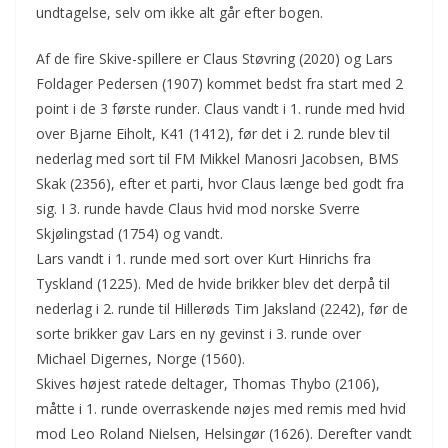
undtagelse, selv om ikke alt går efter bogen.
Af de fire Skive-spillere er Claus Støvring (2020) og Lars
Foldager Pedersen (1907) kommet bedst fra start med 2
point i de 3 første runder. Claus vandt i 1. runde med hvid
over Bjarne Eiholt, K41 (1412), før det i 2. runde blev til
nederlag med sort til FM Mikkel Manosri Jacobsen, BMS
Skak (2356), efter et parti, hvor Claus længe bed godt fra
sig. I 3. runde havde Claus hvid mod norske Sverre
Skjølingstad (1754) og vandt.
Lars vandt i 1. runde med sort over Kurt Hinrichs fra
Tyskland (1225). Med de hvide brikker blev det derpå til
nederlag i 2. runde til Hillerøds Tim Jaksland (2242), før de
sorte brikker gav Lars en ny gevinst i 3. runde over
Michael Digernes, Norge (1560).
Skives højest ratede deltager, Thomas Thybo (2106),
måtte i 1. runde overraskende nøjes med remis med hvid
mod Leo Roland Nielsen, Helsingør (1626). Derefter vandt