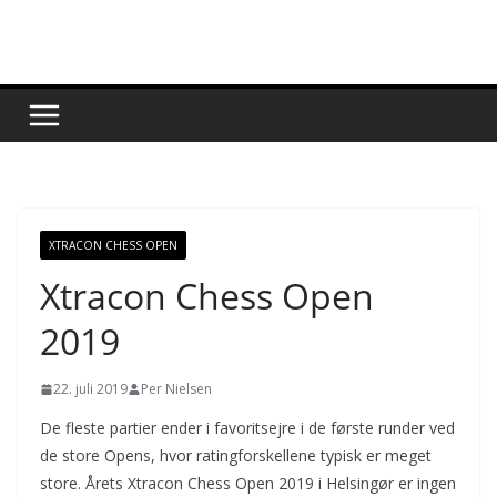
Skip
to
content
XTRACON CHESS OPEN
Xtracon Chess Open
2019
22. juli 2019
Per Nielsen
De fleste partier ender i favoritsejre i de første runder ved
de store Opens, hvor ratingforskellene typisk er meget
store. Årets Xtracon Chess Open 2019 i Helsingør er ingen