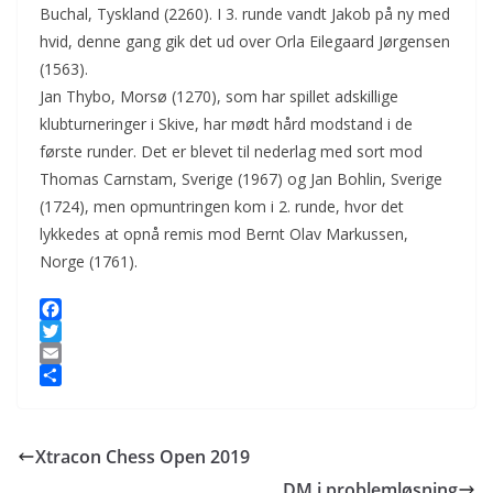
Buchal, Tyskland (2260). I 3. runde vandt Jakob på ny med
hvid, denne gang gik det ud over Orla Eilegaard Jørgensen
(1563).
Jan Thybo, Morsø (1270), som har spillet adskillige
klubturneringer i Skive, har mødt hård modstand i de
første runder. Det er blevet til nederlag med sort mod
Thomas Carnstam, Sverige (1967) og Jan Bohlin, Sverige
(1724), men opmuntringen kom i 2. runde, hvor det
lykkedes at opnå remis mod Bernt Olav Markussen,
Norge (1761).
F
a
T
c
w
E
e
i
m
S
b
t
a
h
o
t
i
a
Xtracon Chess Open 2019
o
e
l
r
k
r
e
DM i problemløsning