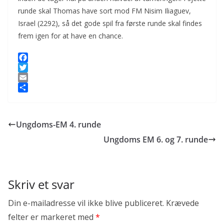
runde skal Thomas have sort mod FM Nisim Iliaguev,
Israel (2292), så det gode spil fra første runde skal findes
frem igen for at have en chance.
F
a
T
c
w
E
e
i
m
S
b
t
a
h
o
t
i
a
Ungdoms-EM 4. runde
o
e
l
r
k
r
e
Ungdoms EM 6. og 7. runde
Skriv et svar
Din e-mailadresse vil ikke blive publiceret.
Krævede
felter er markeret med
*