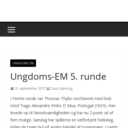
Skip
to
content
UNGDOMS EM
Ungdoms-EM 5. runde
10. september 2017
Claus Støvring
I Femte runde var Thomas Thybo storfavorit med hvid
mod Tiago Alexandre Pinho D Silva, Portugal (1653). Han
levede op til favoritværdigheden og har nu 2 point ud af
fem mulige. Søndag har spillerne en velfortjent hviledag,
inden de tager hul på anden halvdel af turneringen. I sjette