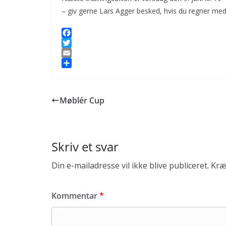
– giv gerne Lars Agger besked, hvis du regner m
F
a
T
c
w
E
e
i
m
S
b
t
a
h
o
t
i
a
Møblér Cup
o
e
l
r
k
r
e
Skriv et svar
Din e-mailadresse vil ikke blive publiceret.
Kræ
Kommentar
*