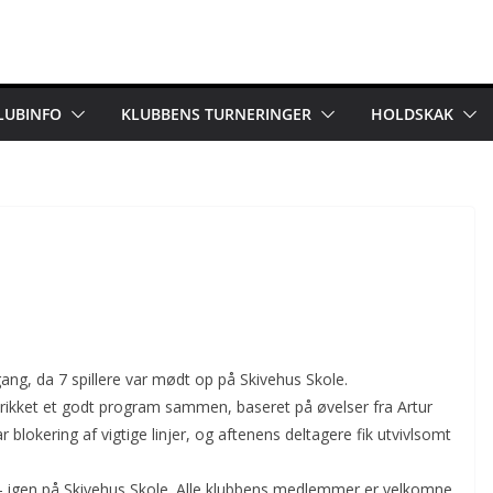
LUBINFO
KLUBBENS TURNERINGER
HOLDSKAK
ng, da 7 spillere var mødt op på Skivehus Skole.
trikket et godt program sammen, baseret på øvelser fra Artur
okering af vigtige linjer, og aftenens deltagere fik utvivlsomt
 – igen på Skivehus Skole. Alle klubbens medlemmer er velkomne