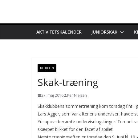
Skip
to
content
AKTIVITETSKALENDER
JUNIORSKAK
K
KLUBBEN
Skak-træning
27. maj 2016
Per Nielsen
Skakklubbens sommertræning kom torsdag fint i ga
Lars Agger, som var aftenens underviser, havde s
Yusupovs berømte undervisningsbøger. Temaet var bl
skærpet blikket for den facet af spillet.
Næste træningsaften er torsdag den 9. juni kl. 19