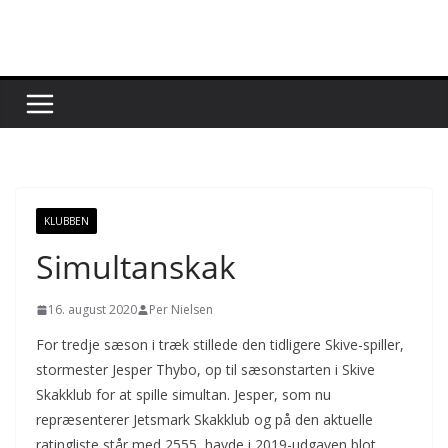
Skip
to
content
KLUBBEN
Simultanskak
16. august 2020
Per Nielsen
For tredje sæson i træk stillede den tidligere Skive-spiller,
stormester Jesper Thybo, op til sæsonstarten i Skive
Skakklub for at spille simultan. Jesper, som nu
repræsenterer Jetsmark Skakklub og på den aktuelle
ratingliste står med 2555, havde i 2019-udgaven blot