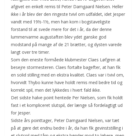
afgivet en enkelt remis til Peter Damgaard Nielsen. Heller
ikke i år blev der den ringeste tvivl om udfaldet, idet Jesper
vandt med 19½-1½, men han kom i bogstaveligste
forstand til at svede mere for det i år, da der denne
lummervarme augustaften blev ydet ganske god
modstand på mange af de 21 brætter, og dysten varede
langt over tre timer.
Som den eneste formåede klubmester Claes Løfgren at
besejre stormesteren. Claes fortalte bagefter, at han fik
en solid stilling med en ekstra kvalitet. Claes var i tvivl om,
hvorvidt Thybo kunne have holdt remis med bedre tid og
korrekt spil, men det lykkedes i hvert fald ikke.
Det sidste halve point hentede Per Nielsen, som fik holdt
fast i et kompliceret slutspil, der længe så fordelagtigt ud
for Jesper.
Sidste års pointtager, Peter Damgaard Nielsen, var tæt
på at gøre det endnu bedre i år, da han fik gevinststilling i
et slutspil med tårn og ekstra bønder mod to løbere, men