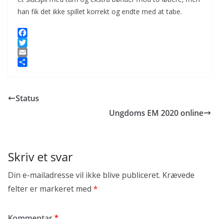
han fik det ikke spillet korrekt og endte med at tabe.
F
a
T
c
w
E
e
i
m
S
b
t
a
h
o
t
i
a
Status
o
e
l
r
k
r
e
Ungdoms EM 2020 online
Skriv et svar
Din e-mailadresse vil ikke blive publiceret.
Krævede
felter er markeret med
*
Kommentar
*