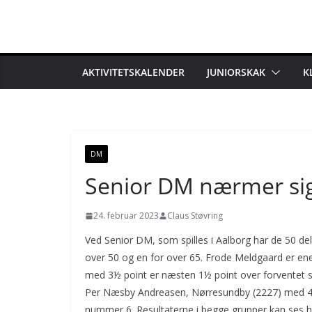
Skip
to
content
AKTIVITETSKALENDER
JUNIORSKAK
K
DM
Senior DM nærmer sig
24. februar 2023
Claus Støvring
Ved Senior DM, som spilles i Aalborg har de 50 delt
over 50 og en for over 65. Frode Meldgaard er enest
med 3½ point er næsten 1½ point over forventet s
Per Næsby Andreasen, Nørresundby (2227) med 4½
nummer 6. Resultaterne i begge grupper kan ses h