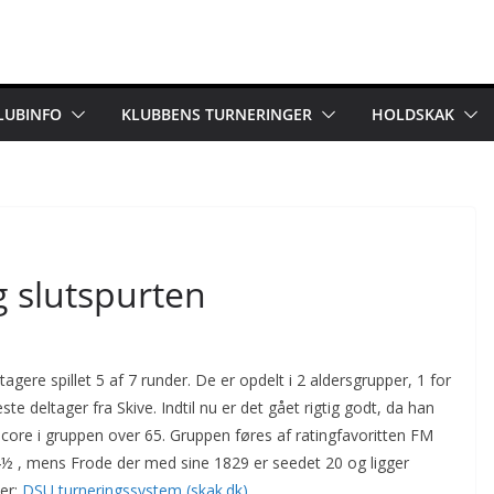
LUBINFO
KLUBBENS TURNERINGER
HOLDSKAK
 slutspurten
agere spillet 5 af 7 runder. De er opdelt i 2 aldersgrupper, 1 for
e deltager fra Skive. Indtil nu er det gået rigtig godt, da han
core i gruppen over 65. Gruppen føres af ratingfavoritten FM
 , mens Frode der med sine 1829 er seedet 20 og ligger
er:
DSU turneringssystem (skak.dk)