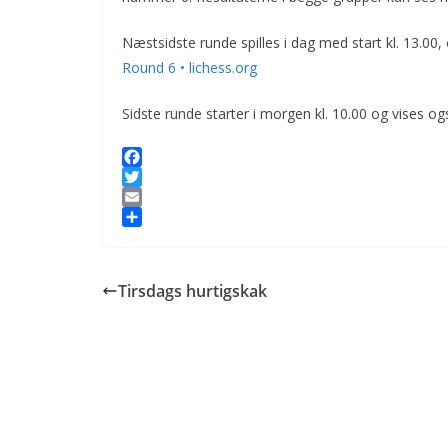
Næstsidste runde spilles i dag med start kl. 13.00, 
Round 6 • lichess.org
Sidste runde starter i morgen kl. 10.00 og vises ogs
F
a
T
c
w
E
e
i
m
S
b
t
a
h
o
t
i
a
Tirsdags hurtigskak
o
e
l
r
k
r
e