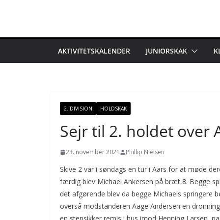
Skip
to
content
AKTIVITETSKALENDER
JUNIORSKAK
K
2. DIVISION
HOLDSKAK
Sejr til 2. holdet over
23. november 2021
Phillip Nielsen
Skive 2 var i søndags en tur i Aars for at møde der
færdig blev Michael Ankersen på bræt 8. Begge spil
det afgørende blev da begge Michaels springere be
overså modstanderen Aage Andersen en dronning sk
en stensikker remis i hus imod Henning Larsen, pa