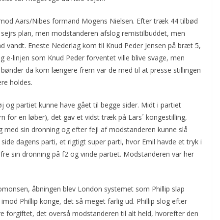
i mod Aars/Nibes formand Mogens Nielsen. Efter træk 44 tilbød
g sejrs plan, men modstanderen afslog remistilbuddet, men
sad vandt. Eneste Nederlag kom til Knud Peder Jensen på bræt 5,
g e-linjen som Knud Peder forventet ville blive svage, men
 bønder da kom længere frem var de med til at presse stillingen
ngere holdes.
og partiet kunne have gået til begge sider. Midt i partiet
n for en løber), det gav et vidst træk på Lars´ kongestilling,
ng med sin dronning og efter fejl af modstanderen kunne slå
ide dagens parti, et rigtigt super parti, hvor Emil havde et tryk i
ofre sin dronning på f2 og vinde partiet. Modstanderen var her
alomonsen, åbningen blev London systemet som Phillip slap
mod Phillip konge, det så meget farlig ud. Phillip slog efter
e forgiftet, det overså modstanderen til alt held, hvorefter den