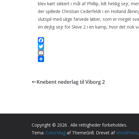
blev kørt sikkert i mål af Phillip, lidt heldig sejr,
der spillede Christian Cederfeldt i en Holland åbni
slutspil med ulige farvede løber, som er meget svært
en dejlig sejr for Skive 2 i en kamp, hvor det nok 
F
a
T
c
w
E
e
i
m
S
b
t
a
h
o
t
i
a
Knebent nederlag til Viborg 2
o
e
l
r
k
r
e
Copyright © 2026
. Alle rettigheder forbeholdes.
Tema:
ColorMag
af ThemeGrill. Drevet af
WordPress
.