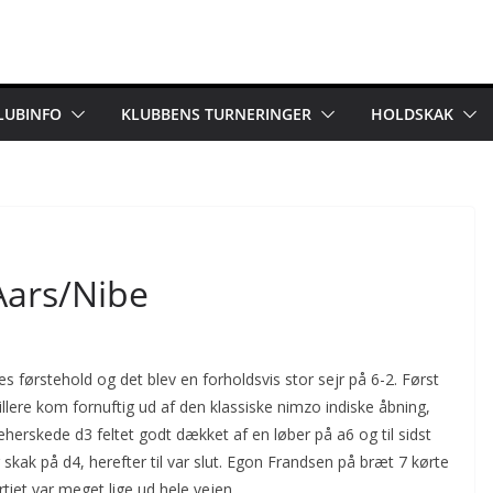
LUBINFO
KLUBBENS TURNERINGER
HOLDSKAK
 Aars/Nibe
es førstehold og det blev en forholdsvis stor sejr på 6-2. Først
lere kom fornuftig ud af den klassiske nimzo indiske åbning,
herskede d3 feltet godt dækket af en løber på a6 og til sidst
ak på d4, herefter til var slut. Egon Frandsen på bræt 7 kørte
rtiet var meget lige ud hele vejen.