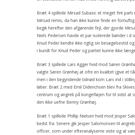
Bræt 4 spillede Mirsad Subasic et meget fint part
Mirsad remis, da han ikke kunne finde en fornufti
begik herefter den afgørende fejl, der gjorde Mir
Niels Pedersen havde et par isolerede bønder i d o
Knud Peder kendte ikke rigtig sin besøgelsestid og
i bundt for Knud Peder og partiet kunne ikke læ
Bræt 3 spillede Lars Agger hvid mod Søren Grønhøj 
valgte Søren Grønhøj at ofre en kvalitet (give et tår
men i den begyndende tidnød kom Lars ind i stilli
løber. Bræt 2 med Emil Diderichsen blev fra Skives s
centrum og angreb på kongefløjen for til sidst at 
den ikke uefne Benny Grønhøj.
Bræt 1 spillede Phillip Nielsen hvid mod Jesper S
bedst fra. Senere gik Jesper Salomonsen til angreb i
officer, som under efteranalyserne viste sig at vær