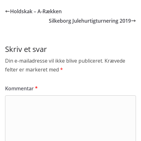
b
t
a
h
o
t
i
a
Holdskak – A-Rækken
o
e
l
r
k
r
e
Silkeborg Julehurtigturnering 2019
Skriv et svar
Din e-mailadresse vil ikke blive publiceret.
Krævede
felter er markeret med
*
Kommentar
*