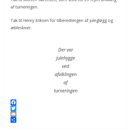
af turneringen.
Tak til Henry Eriksen for tilberedningen af julegløgg og
æbleskiver.
Der var
julehygge
ved
afviklingen
af
turneringen
F
a
T
c
w
E
e
i
m
S