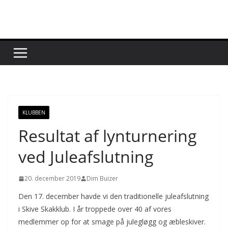
Skip
to
content
KLUBBEN
Resultat af lynturnering
ved Juleafslutning
20. december 2019
Dim Buizer
Den 17. december havde vi den traditionelle juleafslutning
i Skive Skakklub. I år troppede over 40 af vores
medlemmer op for at smage på julegløgg og æbleskiver.