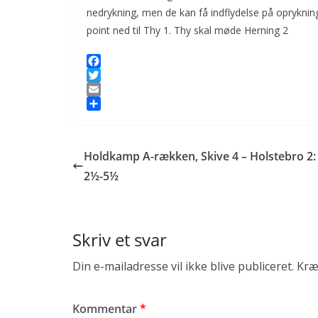
nedrykning, men de kan få indflydelse på oprykni
point ned til Thy 1. Thy skal møde Herning 2
F
a
T
c
w
E
e
i
m
S
b
t
a
h
o
t
i
a
Holdkamp A-rækken, Skive 4 – Holstebro 2:
o
e
l
r
k
r
e
2½-5½
Skriv et svar
Din e-mailadresse vil ikke blive publiceret.
Kræ
Kommentar
*