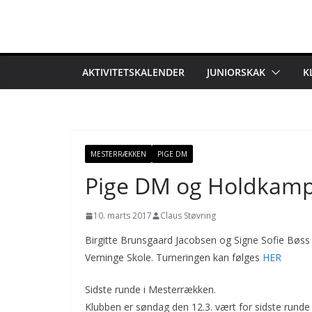
Skip
to
content
AKTIVITETSKALENDER
JUNIORSKAK
K
MESTERRÆKKEN
PIGE DM
Pige DM og Holdkamp
10. marts 2017
Claus Støvring
Birgitte Brunsgaard Jacobsen og Signe Sofie Bøss S
Verninge Skole. Turneringen kan følges
HER
Sidste runde i Mesterrækken.
Klubben er søndag den 12.3. vært for sidste runde 