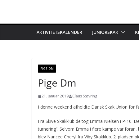
Skip
to
content
AKTIVITETSKALENDER
JUNIORSKAK
K
PIGE DM
Pige Dm
21. januar 2019
Claus Støvring
I denne weekend afholdte Dansk Skak Union for f
Fra Skive Skakklub deltog Emma Nielsen i P-10. Der 
turnering”. Selvom Emma i flere kampe var foran, b
blev Nancee Cheryl fra Viby Skakklub. 2. pladsen b