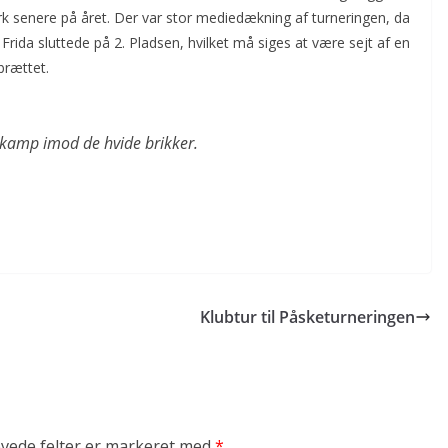
k senere på året. Der var stor mediedækning af turneringen, da
Frida sluttede på 2. Pladsen, hvilket må siges at være sejt af en
kbrættet.
kamp imod de hvide brikker.
Klubtur til Påsketurneringen
vede felter er markeret med
*