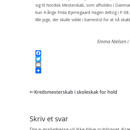
sig til Nordisk Mesterskab, som afholdes i Danmar
kun 4-årige Frida Bjerregaard Hagen deltog i P-08. 
lille pige, der skulle sidde i barnestol for at nå ska
Emma Nielsen i 
F
a
T
c
w
E
e
i
m
S
b
t
a
h
o
t
i
a
Kredsmesterskab i skoleskak for hold
o
e
l
r
k
r
e
Skriv et svar
Din e-mailadresse vil ikke blive publiceret.
Kræ