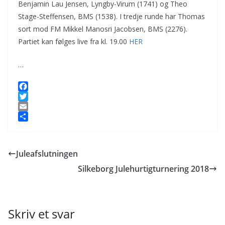
Benjamin Lau Jensen, Lyngby-Virum (1741) og Theo
Stage-Steffensen, BMS (1538). I tredje runde har Thomas
sort mod FM Mikkel Manosri Jacobsen, BMS (2276).
Partiet kan følges live fra kl. 19.00
HER
…
F
a
T
c
w
E
e
i
m
S
b
t
a
h
o
t
i
a
Juleafslutningen
o
e
l
r
k
r
e
Silkeborg Julehurtigturnering 2018
Skriv et svar