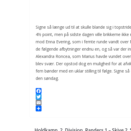
Signe så længe ud til at skulle blande sig i topst
4½ point, men på sidste dagen ville brikkerne ikke r
mod Enna Evering, som i femte runde vandt over M
de følgende afbytninger endnu en, og så var der i
Alexandra Roncea, som Marius havde vundet over i 
blev svær. Der opstod dog en mulighed for at afvikl
fem bønder med en uklar stilling til følge. Signe 
den søndag.
F
a
T
c
w
E
e
i
m
S
b
t
a
h
o
t
i
a
Holdkamp, 2. Division, Randers 1 – Skive 2, 