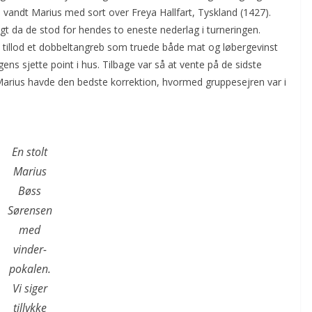
 vandt Marius med sort over Freya Hallfart, Tyskland (1427).
igt da de stod for hendes to eneste nederlag i turneringen.
ya tillod et dobbeltangreb som truede både mat og løbergevinst
ns sjette point i hus. Tilbage var så at vente på de sidste
Marius havde den bedste korrektion, hvormed gruppesejren var i
En stolt
Marius
Bøss
Sørensen
med
vinder-
pokalen.
Vi siger
tillykke