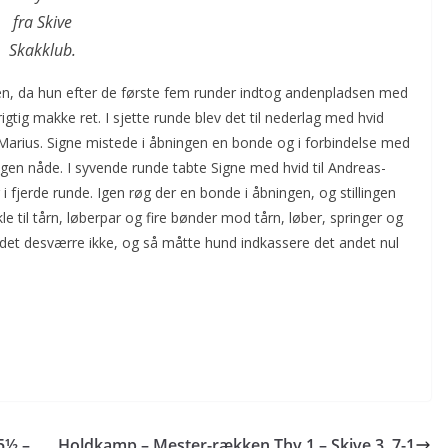
fra Skive
Skakklub.
riden, da hun efter de første fem runder indtog andenpladsen med
igtig makke ret. I sjette runde blev det til nederlag med hvid
arius. Signe mistede i åbningen en bonde og i forbindelse med
ngen nåde. I syvende runde tabte Signe med hvid til Andreas-
fjerde runde. Igen røg der en bonde i åbningen, og stillingen
e til tårn, løberpar og fire bønder mod tårn, løber, springer og
så det desværre ikke, og så måtte hund indkassere det andet nul
5½ –
Holdkamp – Mester-rækken Thy 1 – Skive 3, 7-1