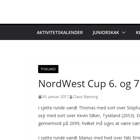
Skip
to
content
AKTIVITETSKALENDER
JUNIORSKAK
K
TYSKLAND
NordWest Cup 6. og 7
30. januar 2017
Claus Støvring
I sjette runde vandt Thomas med sort over Stephan
sejr med sort over Kevin Silber, Tyskland (2053)
gennemsnit på 2099, hvilket må siges at være særd
I sjette runde vandt Marius med hvid over Nils Emig