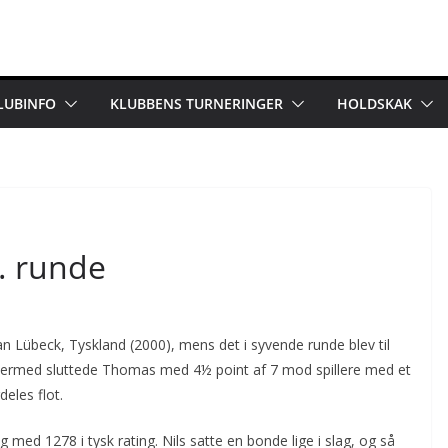
LUBINFO
KLUBBENS TURNERINGER
HOLDSKAK
. runde
 Lübeck, Tyskland (2000), mens det i syvende runde blev til
. Dermed sluttede Thomas med 4½ point af 7 mod spillere med et
eles flot.
 med 1278 i tysk rating. Nils satte en bonde lige i slag, og så