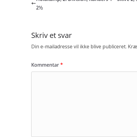
o
e
l
r
k
r
e
2½
Skriv et svar
Din e-mailadresse vil ikke blive publiceret.
Kræ
Kommentar
*