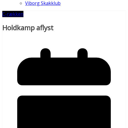
Viborg Skakklub
C-rækken
Holdkamp aflyst