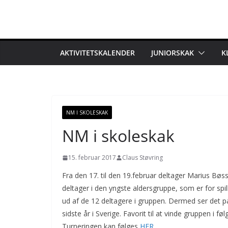
Skip
to
content
AKTIVITETSKALENDER
JUNIORSKAK
K
NM I SKOLESKAK
NM i skoleskak
15. februar 2017
Claus Støvring
Fra den 17. til den 19.februar deltager Marius Bø
deltager i den yngste aldersgruppe, som er for spi
ud af de 12 deltagere i gruppen. Dermed ser det p
sidste år i Sverige. Favorit til at vinde gruppen i f
Turneringen kan følges
HER