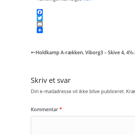
F
a
T
c
w
E
e
i
m
S
b
t
a
h
o
t
i
a
Holdkamp A-rækken. Viborg3 – Skive 4, 4½
o
e
l
r
k
r
e
Skriv et svar
Din e-mailadresse vil ikke blive publiceret.
Kræ
Kommentar
*