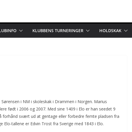
LUBINFO
KLUBBENS TURNERINGER
HOLDSKAK
ss Sørensen i NM i skoleskak i Drammen i Norgen. Marius
llere født i 2006 og 2007. Med sine 1409 i Elo er han seedet 9
å forhånd svært ud at gentage eller forbedre femte pladsen fra
ølge Elo-tallene er Edvin Trost fra Sverige med 1843 i Elo.