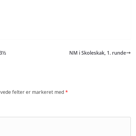
-3½
NM i Skoleskak, 1. runde
vede felter er markeret med
*