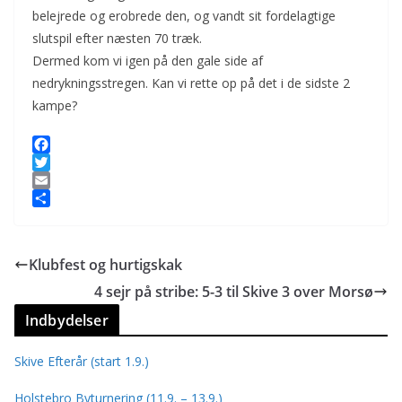
belejrede og erobrede den, og vandt sit fordelagtige
slutspil efter næsten 70 træk.
Dermed kom vi igen på den gale side af
nedrykningsstregen. Kan vi rette op på det i de sidste 2
kampe?
F
a
T
c
w
E
e
i
m
S
b
t
a
h
o
t
i
a
Klubfest og hurtigskak
o
e
l
r
k
r
e
4 sejr på stribe: 5-3 til Skive 3 over Morsø
Indbydelser
Skive Efterår (start 1.9.)
Holstebro Byturnering (11.9. – 13.9.)