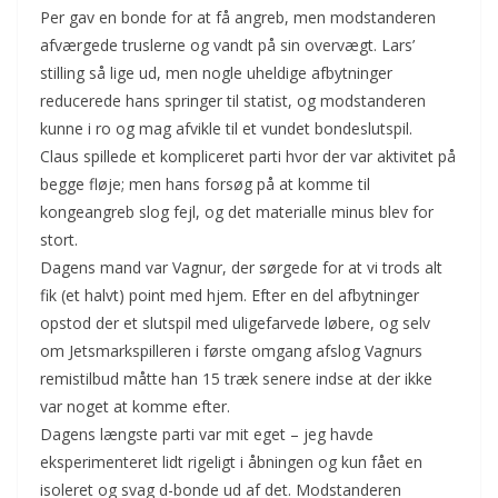
Per gav en bonde for at få angreb, men modstanderen
afværgede truslerne og vandt på sin overvægt. Lars’
stilling så lige ud, men nogle uheldige afbytninger
reducerede hans springer til statist, og modstanderen
kunne i ro og mag afvikle til et vundet bondeslutspil.
Claus spillede et kompliceret parti hvor der var aktivitet på
begge fløje; men hans forsøg på at komme til
kongeangreb slog fejl, og det materialle minus blev for
stort.
Dagens mand var Vagnur, der sørgede for at vi trods alt
fik (et halvt) point med hjem. Efter en del afbytninger
opstod der et slutspil med uligefarvede løbere, og selv
om Jetsmarkspilleren i første omgang afslog Vagnurs
remistilbud måtte han 15 træk senere indse at der ikke
var noget at komme efter.
Dagens længste parti var mit eget – jeg havde
eksperimenteret lidt rigeligt i åbningen og kun fået en
isoleret og svag d-bonde ud af det. Modstanderen