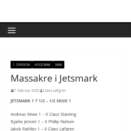
Skip
to
content
1. DIVISION
HOLDSKAK
SKAK
Massakre i Jetsmark
7. februar 2025
Claes Løfgren
JETSMARK 1 7 1/2 – 1/2 SKIVE 1
Andreas Wiwe 1 – 0 Claus Støvring
Bjarke Jensen 1 – 0 Phillip Nielsen
Jakob Rathlev 1 – 0 Claes Løfgren