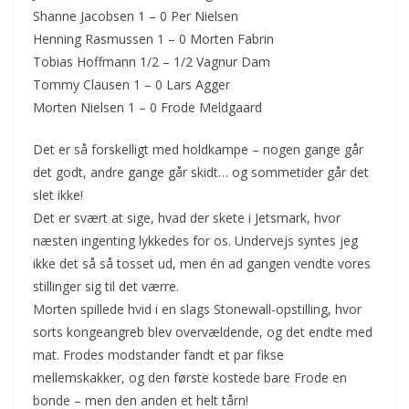
Shanne Jacobsen 1 – 0 Per Nielsen
Henning Rasmussen 1 – 0 Morten Fabrin
Tobias Hoffmann 1/2 – 1/2 Vagnur Dam
Tommy Clausen 1 – 0 Lars Agger
Morten Nielsen 1 – 0 Frode Meldgaard
Det er så forskelligt med holdkampe – nogen gange går
det godt, andre gange går skidt… og sommetider går det
slet ikke!
Det er svært at sige, hvad der skete i Jetsmark, hvor
næsten ingenting lykkedes for os. Undervejs syntes jeg
ikke det så så tosset ud, men én ad gangen vendte vores
stillinger sig til det værre.
Morten spillede hvid i en slags Stonewall-opstilling, hvor
sorts kongeangreb blev overvældende, og det endte med
mat. Frodes modstander fandt et par fikse
mellemskakker, og den første kostede bare Frode en
bonde – men den anden et helt tårn!