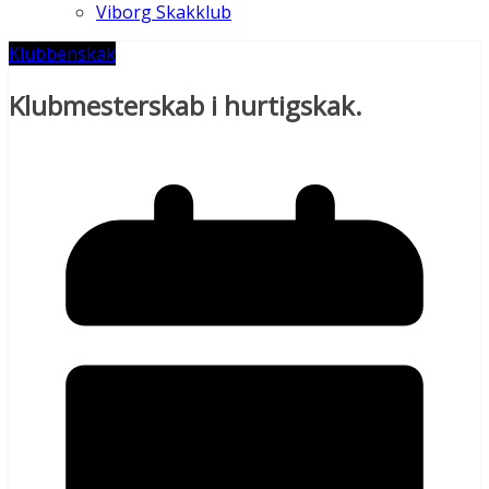
Viborg Skakklub
Klubben
skak
Klubmesterskab i hurtigskak.