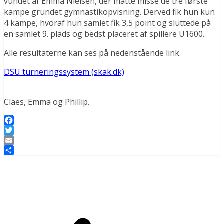
vundet af Emma Nielsen, der måtte misse de tre første
kampe grundet gymnastikopvisning. Derved fik hun kun
4 kampe, hvoraf hun samlet fik 3,5 point og sluttede på
en samlet 9. plads og bedst placeret af spillere U1600.
Alle resultaterne kan ses på nedenstående link.
DSU turneringssystem (skak.dk)
Claes, Emma og Phillip.
Facebook
Twitter
Email
Share