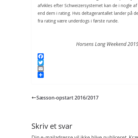
afvikles efter Schweizersystemet kan de i nogle a
end dem i rating. Hvis deltagerantallet lander på de
fra rating være underdogs i første runde.
Horsens Lang Weekend 2015 – 
F
a
T
c
w
E
e
i
m
S
b
t
a
h
o
t
i
a
Sæsson-opstart 2016/2017
o
e
l
r
k
r
e
Skriv et svar
Din e-mailadresse vil ikke blive publiceret.
Kræ