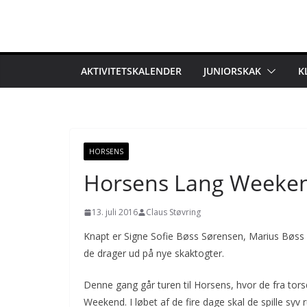
Skip
to
content
AKTIVITETSKALENDER
JUNIORSKAK
K
HORSENS
Horsens Lang Weeke
13. juli 2016
Claus Støvring
Knapt er Signe Sofie Bøss Sørensen, Marius Bøss
de drager ud på nye skaktogter.
Denne gang går turen til Horsens, hvor de fra torsd
Weekend. I løbet af de fire dage skal de spille syv