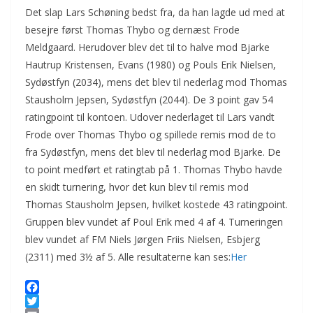
Det slap Lars Schøning bedst fra, da han lagde ud med at
besejre først Thomas Thybo og dernæst Frode
Meldgaard. Herudover blev det til to halve mod Bjarke
Hautrup Kristensen, Evans (1980) og Pouls Erik Nielsen,
Sydøstfyn (2034), mens det blev til nederlag mod Thomas
Stausholm Jepsen, Sydøstfyn (2044). De 3 point gav 54
ratingpoint til kontoen. Udover nederlaget til Lars vandt
Frode over Thomas Thybo og spillede remis mod de to
fra Sydøstfyn, mens det blev til nederlag mod Bjarke. De
to point medført et ratingtab på 1. Thomas Thybo havde
en skidt turnering, hvor det kun blev til remis mod
Thomas Stausholm Jepsen, hvilket kostede 43 ratingpoint.
Gruppen blev vundet af Poul Erik med 4 af 4. Turneringen
blev vundet af FM Niels Jørgen Friis Nielsen, Esbjerg
(2311) med 3½ af 5. Alle resultaterne kan ses:
Her
F