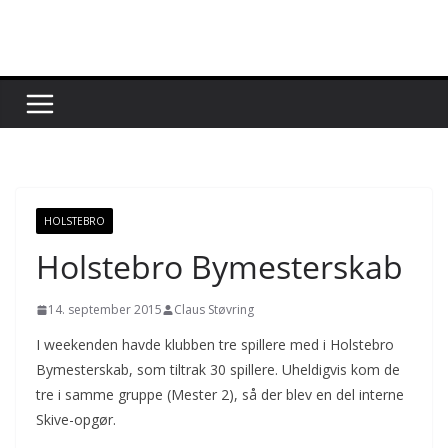
Skip
to
content
HOLSTEBRO
Holstebro Bymesterskab
14. september 2015
Claus Støvring
I weekenden havde klubben tre spillere med i Holstebro
Bymesterskab, som tiltrak 30 spillere. Uheldigvis kom de
tre i samme gruppe (Mester 2), så der blev en del interne
Skive-opgør.