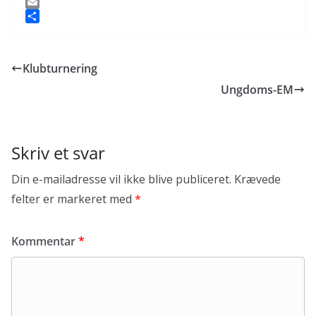
a
T
c
w
E
e
i
m
S
b
t
a
h
o
t
i
a
Klubturnering
o
e
l
r
k
r
e
Ungdoms-EM
Skriv et svar
Din e-mailadresse vil ikke blive publiceret.
Krævede
felter er markeret med
*
Kommentar
*