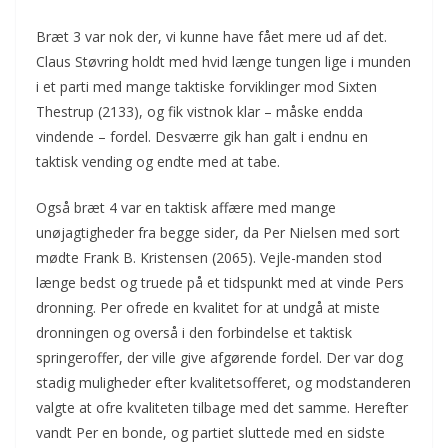
Bræt 3 var nok der, vi kunne have fået mere ud af det.
Claus Støvring holdt med hvid længe tungen lige i munden
i et parti med mange taktiske forviklinger mod Sixten
Thestrup (2133), og fik vistnok klar – måske endda
vindende – fordel. Desværre gik han galt i endnu en
taktisk vending og endte med at tabe.
Også bræt 4 var en taktisk affære med mange
unøjagtigheder fra begge sider, da Per Nielsen med sort
mødte Frank B. Kristensen (2065). Vejle-manden stod
længe bedst og truede på et tidspunkt med at vinde Pers
dronning. Per ofrede en kvalitet for at undgå at miste
dronningen og overså i den forbindelse et taktisk
springeroffer, der ville give afgørende fordel. Der var dog
stadig muligheder efter kvalitetsofferet, og modstanderen
valgte at ofre kvaliteten tilbage med det samme. Herefter
vandt Per en bonde, og partiet sluttede med en sidste