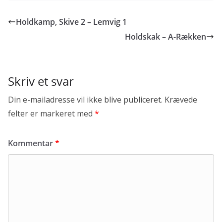
b
t
a
h
o
t
i
a
Holdkamp, Skive 2 – Lemvig 1
o
e
l
r
k
r
e
Holdskak – A-Rækken
Skriv et svar
Din e-mailadresse vil ikke blive publiceret.
Krævede
felter er markeret med
*
Kommentar
*