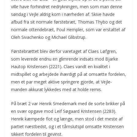
ville have forhindret nedrykningen, men som man denne
søndag i Vejle aldrig kom i nærheden af. Skive havde
afbud fra sit normale førstebræt, Thomas Thybo og det
normale ottendebræt, Poul Hempler, som var erstattet af
Oleh Sivachenko og Michael Glibstrup.
Førstebrættet blev derfor varetaget af Claes Løfgren,
som leverede endnu en glimrende indsats mod Bjarke
Hautop Kristensen (2221). Claes vandt en kvalitet i
midtspillet og arbejdede ihærdigt på at omsætte fordelen,
men et par meget aktive springere gjorde, at Vejle-
manden akkurat lykkedes med at holde remis.
På bræt 2 var Henrik Smedemark med de sorte brikker på
en svær opgave mod Leif Søgaard Kristensen (2283).
Henrik kæmpede flot og længe, men stod i det meste af
partiet næstbedst, og i et tårnslutspil omsatte Kristensen
sikkert fordelen til gevinst.