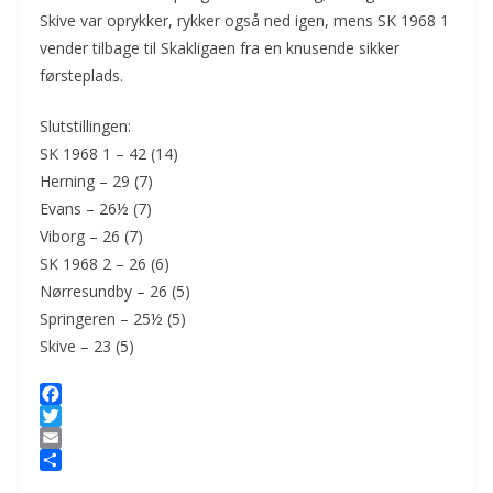
Skive var oprykker, rykker også ned igen, mens SK 1968 1
vender tilbage til Skakligaen fra en knusende sikker
førsteplads.
Slutstillingen:
SK 1968 1 – 42 (14)
Herning – 29 (7)
Evans – 26½ (7)
Viborg – 26 (7)
SK 1968 2 – 26 (6)
Nørresundby – 26 (5)
Springeren – 25½ (5)
Skive – 23 (5)
F
a
T
c
w
E
e
i
m
S