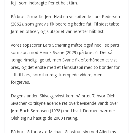
fejl, som indbragte Per et helt tårn.
På bræt 5 mødte Jørn Hvid en velspillende Lars Pedersen
(2062), som gradvis fik bedre og bedre fat. Til sidst tabte
Jørn en officer, og slutspillet var herefter håbløst.
Vores topscorer Lars Schøning måtte også ned i sit parti
som sort mod Henrik Svane (2029) på bræt 6. Det så
længe rimelig lige ud, men Svane fik efterhånden et vist
pres, og det endte med et tårnslutspil med to bønder for
lidt til Lars, som ihærdigt kæmpede videre, men
forgæves.
Dagens anden Skive-gevinst kom på bræt 7, hvor Oleh
Sivachenko tilsyneladende ret overbevisende vandt over
Jørn Bach Sørensen (1978) med hvid. Dermed nærmer
Oleh sig nu hastigt de 2000 i rating.
På bræt 8 forsøgte Michael Glibstrup sig med Aljechins