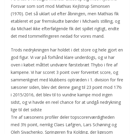
Forsvar som sort mod Mathias Kejlstrup Simonsen
(1970). Det så uklart ud efter åbningen, men Mathias fik
etableret et par fremskudte bønder i Michaels stilling, og
da Michael ikke efterfølgende fik det spillet rigtigt, endte
det med tommelfingeren nedad for vores mand.
Trods nedrykningen har holdet i det store og hele gjort en
god figur. Vi var på forhånd klare underdogs, og vi har
oven i købet måttet undvære førstebræt Thybo i fire af
kampene. Vi har scoret 3 point over forventet score, og
sammenlignet med klubbens optræden i 1. division for fire
sæsoner siden, blev det denne gang til 23 point mod 17½
i 2015/2016, det blev til to vundne kampe mod ingen
sidst, og vi havde en reel chance for at undgå nedrykning
lige til det sidste
Tre af sæsonens profiler deler topscorerværdigheden
med 3½ point, nemlig Claes Løfgren, Lars Schøning og
Oleh Sivachenko. Springeren fra Kolding, der ligesom