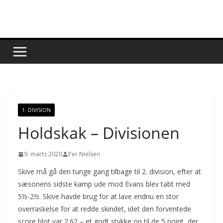
Skip
to
content
1. DIVISION
Holdskak – Divisionen
9. marts 2020
Per Nielsen
Skive må gå den tunge gang tilbage til 2. division, efter at
sæsonens sidste kamp ude mod Evans blev tabt med
5½-2½. Skive havde brug for at lave endnu en stor
overraskelse for at redde skindet, idet den forventede
score blot var 2.62 – et godt stykke op til de 5 point, der