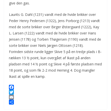
give den gas.
Laurits G. Dahl (1231) vandt med de hvide brikker over
Peder Henry Pedersen (1322), Jens Porborg (1213) vandt
med de sorte brikker over Birger Østergaard (1222), Kay
L. Larsen (1222) vandt med de hvide brikker over Hans
Jensen (1178) og Torben Thøgersen (1190) vandt med de
sorte brikker over Niels Jørgen Ottosen (1218).
Forinden sidste runde ligger Skive 5 på en tredje plads i B-
rækken 13 ½ point, kun overgået af Ikast på anden
pladsen med 14 ½ point og Skive 4 på første pladsen med
18 point, og som fik 2-2 mod Herning 4. Dog mangler
Ikast at spille en kamp.
F
a
T
c
w
E
e
i
m
S