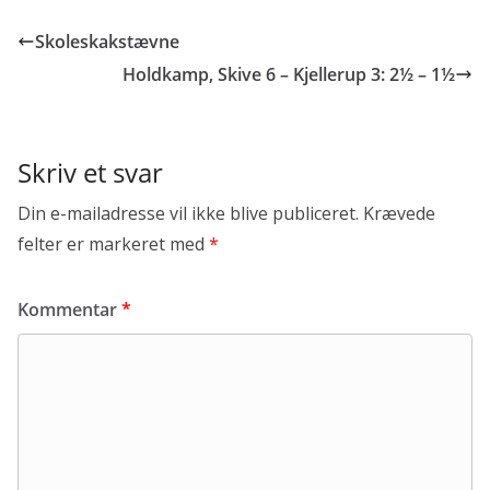
b
t
a
h
o
t
i
a
Skoleskakstævne
o
e
l
r
k
r
e
Holdkamp, Skive 6 – Kjellerup 3: 2½ – 1½
Skriv et svar
Din e-mailadresse vil ikke blive publiceret.
Krævede
felter er markeret med
*
Kommentar
*