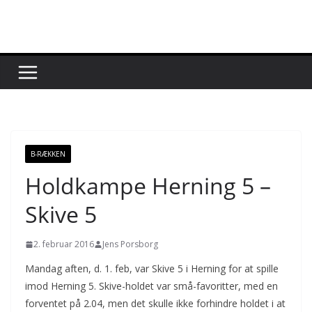
Skip
to
content
B-RÆKKEN
Holdkampe Herning 5 –
Skive 5
2. februar 2016
Jens Porsborg
Mandag aften, d. 1. feb, var Skive 5 i Herning for at spille
imod Herning 5. Skive-holdet var små-favoritter, med en
forventet på 2.04, men det skulle ikke forhindre holdet i at