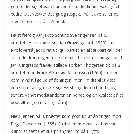
gemte der sig et par chancer for at det kunne være gået
bedre. Det vækker opsigt og respekt, når Skive stiller op
med 5 juniorer på et A-hold.
Først færdig var Jakob Schultz Sveningensen på 6.
brættet.. Han mødte Kristian Graversgaard (1365). I en
Pirc loverså Jaocb ret tidligt i partiet en afdækkerskak, der
kostede dronningen for en bonde, hvorefter han gav op. I
Jan Kringsteds fravær stillede Torben Thøgersen op på 2.
brættet mod Frank Alkærsig Rasmussen (1760). Torben
kom mindst lige ud af åbningen, men i midtspillet viste
den store ratingforskel sig. Først røg der en bonde, og
senere vandt modstanderen en bonde og en kvalitet på et
dobbeltangreb (mat og tårrn).
Niels Jensen på 3. brættet kom godt ud af åbningen mod
Birgit Dithlevsen (1655). Faktisk mente han, at han var
klar til at sætte et skarpt angreb ind på Birgits