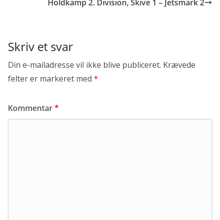
k
r
e
Holdkamp 2. Division, Skive 1 – Jetsmark 2
Skriv et svar
Din e-mailadresse vil ikke blive publiceret.
Krævede
felter er markeret med
*
Kommentar
*