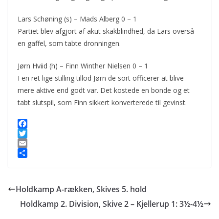
Lars Schøning (s) – Mads Alberg 0 – 1
Partiet blev afgjort af akut skakblindhed, da Lars overså
en gaffel, som tabte dronningen.
Jørn Hviid (h) – Finn Winther Nielsen 0 – 1
I en ret lige stilling tillod Jørn de sort officerer at blive
mere aktive end godt var. Det kostede en bonde og et
tabt slutspil, som Finn sikkert konverterede til gevinst.
F
a
T
c
w
E
e
i
m
S
b
t
a
h
o
t
i
a
Holdkamp A-rækken, Skives 5. hold
o
e
l
r
k
r
e
Holdkamp 2. Division, Skive 2 – Kjellerup 1: 3½-4½