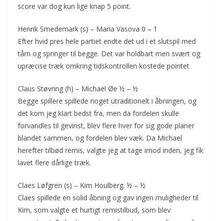
score var dog kun lige knap 5 point.
Henrik Smedemark (s) – Maria Vasova 0 – 1
Efter hvid pres hele partiet endte det ud i et slutspil med
tårn og springer til begge. Det var holdbart men svært og
upræcise træk omkring tidskontrollen kostede pointet
Claus Støvring (h) – Michael Øe ½ – ½
Begge spillere spillede noget utraditionelt i åbningen, og
det kom jeg klart bedst fra, men da fordelen skulle
forvandles til gevinst, blev flere hver for sig gode planer
blandet sammen, og fordelen blev væk. Da Michael
herefter tilbød remis, valgte jeg at tage imod inden, jeg fik
lavet flere dårlige træk.
Claes Løfgren (s) – Kim Houlberg. ½ – ½
Claes spillede en solid åbning og gav ingen muligheder til
Kim, som valgte et hurtigt remistilbud, som blev