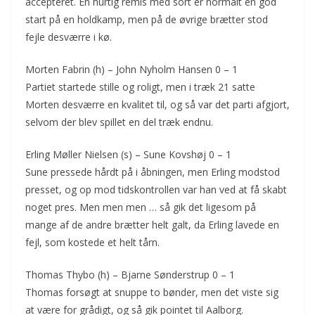
accepteret. En hurtig remis med sort er normalt en god
start på en holdkamp, men på de øvrige brætter stod
fejle desværre i kø.
Morten Fabrin (h) – John Nyholm Hansen 0 – 1
Partiet startede stille og roligt, men i træk 21 satte
Morten desværre en kvalitet til, og så var det parti afgjort,
selvom der blev spillet en del træk endnu.
Erling Møller Nielsen (s) – Sune Kovshøj 0 – 1
Sune pressede hårdt på i åbningen, men Erling modstod
presset, og op mod tidskontrollen var han ved at få skabt
noget pres. Men men men … så gik det ligesom på
mange af de andre brætter helt galt, da Erling lavede en
fejl, som kostede et helt tårn.
Thomas Thybo (h) – Bjarne Sønderstrup 0 – 1
Thomas forsøgt at snuppe to bønder, men det viste sig
at være for grådigt, og så gik pointet til Aalborg.