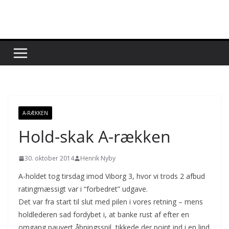
Skip
to
content
A-RÆKKEN
Hold-skak A-rækken
30. oktober 2014
Henrik Nyby
A-holdet tog tirsdag imod Viborg 3, hvor vi trods 2 afbud
ratingmæssigt var i “forbedret” udgave.
Det var fra start til slut med pilen i vores retning – mens
holdlederen sad fordybet i, at banke rust af efter en
omgang pauvert åbningsspil, tikkede der point ind i en lind