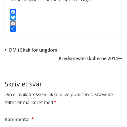
F
a
T
c
w
E
e
i
m
S
b
t
a
h
o
t
i
a
DM i Skak for ungdom
o
e
l
r
k
r
e
Kredsmesterskaberne 2014
Skriv et svar
Din e-mailadresse vil ikke blive publiceret.
Krævede
felter er markeret med
*
Kommentar
*