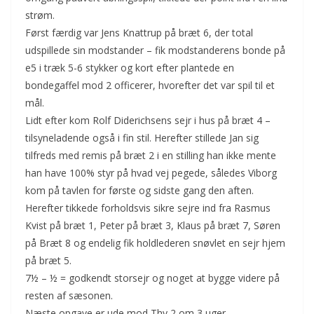
strøm.
Først færdig var Jens Knattrup på bræt 6, der total
udspillede sin modstander – fik modstanderens bonde på
e5 i træk 5-6 stykker og kort efter plantede en
bondegaffel mod 2 officerer, hvorefter det var spil til et
mål.
Lidt efter kom Rolf Diderichsens sejr i hus på bræt 4 –
tilsyneladende også i fin stil. Herefter stillede Jan sig
tilfreds med remis på bræt 2 i en stilling han ikke mente
han have 100% styr på hvad vej pegede, således Viborg
kom på tavlen for første og sidste gang den aften.
Herefter tikkede forholdsvis sikre sejre ind fra Rasmus
Kvist på bræt 1, Peter på bræt 3, Klaus på bræt 7, Søren
på Bræt 8 og endelig fik holdlederen snøvlet en sejr hjem
på bræt 5.
7½ – ½ = godkendt storsejr og noget at bygge videre på
resten af sæsonen.
Næste opgave er ude mod Thy 2 om 3 uger.