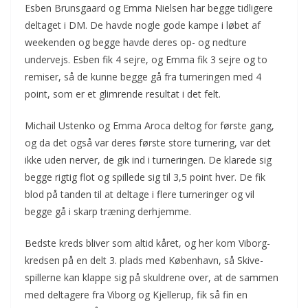
Esben Brunsgaard og Emma Nielsen har begge tidligere
deltaget i DM. De havde nogle gode kampe i løbet af
weekenden og begge havde deres op- og nedture
undervejs. Esben fik 4 sejre, og Emma fik 3 sejre og to
remiser, så de kunne begge gå fra turneringen med 4
point, som er et glimrende resultat i det felt.
Michail Ustenko og Emma Aroca deltog for første gang,
og da det også var deres første store turnering, var det
ikke uden nerver, de gik ind i turneringen. De klarede sig
begge rigtig flot og spillede sig til 3,5 point hver. De fik
blod på tanden til at deltage i flere turneringer og vil
begge gå i skarp træning derhjemme.
Bedste kreds bliver som altid kåret, og her kom Viborg-
kredsen på en delt 3. plads med København, så Skive-
spillerne kan klappe sig på skuldrene over, at de sammen
med deltagere fra Viborg og Kjellerup, fik så fin en