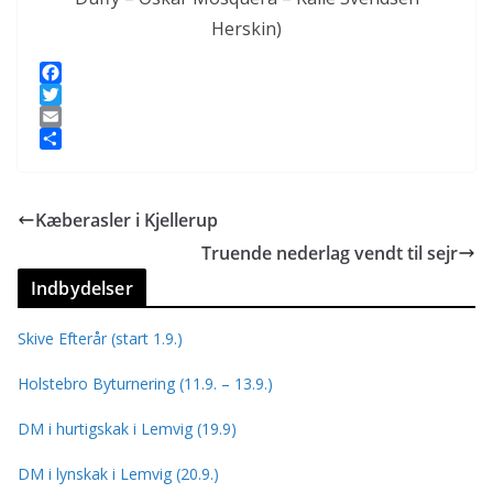
Herskin)
F
a
T
c
w
E
e
i
m
S
b
t
a
h
o
t
i
a
Kæberasler i Kjellerup
o
e
l
r
k
r
e
Truende nederlag vendt til sejr
Indbydelser
Skive Efterår (start 1.9.)
Holstebro Byturnering (11.9. – 13.9.)
DM i hurtigskak i Lemvig (19.9)
DM i lynskak i Lemvig (20.9.)