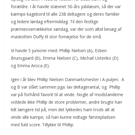
forældre. I år havde stævnet 50-års jubilæum, så der var
kæmpe kagebord til alle 238 deltagere og deres familier
og ledere lørdag eftermiddag. Til den festlige
præmieoverrækkelse søndag, var der som altid besøg af
maskotten Duffy til stor fornøjelse for de små.
Vi havde 5 juniorer med: Phillip Nielsen (A), Esben
Brunsgaard (B), Emma Nielsen (C), Michail Ustenko (D)
og Emma Aroca (E).
Igen i år blev Phillip Nielsen Danmarksmester i A-puljen. A
og B var slået sammen pga. lav deltagerantal, og Phillip
var på forhånd favorit til at vinde. Nogle af modstanderne
voldede ikke Phillip de store problemer, andre brugte han
lidt længere tid på, men det lykkedes ham trods alt at
vinde alle kampe, så han kunne indtage førstepladsen
med fuld score. Tillykke til Phillip.