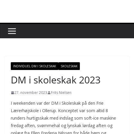
Skip
to
content
INDIVIDUEL DM I SKOLESKAK
SKOLESKAK
DM i skoleskak 2023
27. november 2023
Frits Nielsen
I weekenden var der DM i Skoleskak på den Frie
Lærerhøjskole i Ollerup. Konceptet var som altid 8
runders hurtigsskak med indslag som soft-ice maskine
fredag aften, svømmehal og lynskak lørdag aften og
oplæg fra Ellen Frederia Nilssen for både børn og