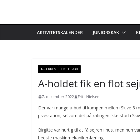
Skip
to
content
AKTIVITETSKALENDER
JUNIORSKAK
K
A-RÆKKEN
HOLDSKAK
A-holdet fik en flot se
7. december 2022
Frits Nielsen
Der var mange afbud til kampen mellem Skive 3 mod
præstation, selvom det på ratingen ikke stod i Skiv
Birgitte var hurtig til at få sejren i hus, men hu
bedste maskinmekaniker-lærling.