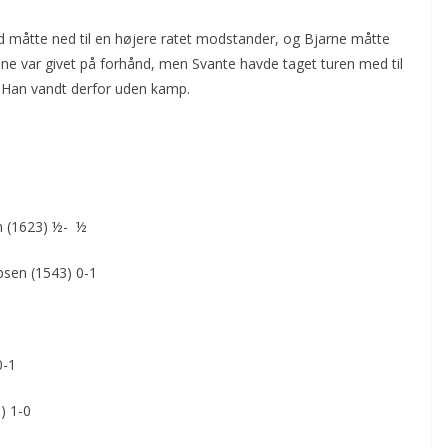
kild måtte ned til en højere ratet modstander, og Bjarne måtte
ene var givet på forhånd, men Svante havde taget turen med til
k. Han vandt derfor uden kamp.
n (1623) ½- ½
bsen (1543) 0-1
0-1
) 1-0