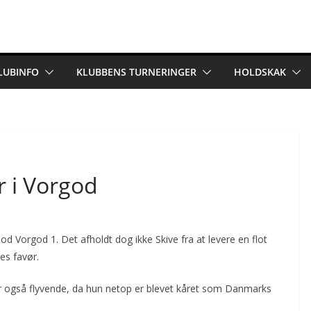
LUBINFO
KLUBBENS TURNERINGER
HOLDSKAK
jr i Vorgod
 Vorgod 1. Det afholdt dog ikke Skive fra at levere en flot
es favør.
n var også flyvende, da hun netop er blevet kåret som Danmarks