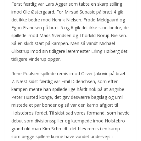
Først færdig var Lars Agger som tabte en skarp stilling
imod Ole Østergaard. For Mirsad Subasic på bræt 4 gik
det ikke bedre mod Henrik Nielsen. Frode Meldgaard og
Egon Frandsen på bræt 5 og 6 gik det ikke stort bedre, de
spillede imod Mads Svendsen og Thorkild Borup Nielsen.
Så en skidt start på kampen. Men så vandt Michael
Glibstrup imod sin tidligere læremester Erling Høiberg det
tidligere Vinderup opgør.
Rene Poulsen spillede remis imod Oliver Jakovic på bræt
7. Næst sidst færdig var Emil Diderichsen, som efter
kampen mente han spillede lige hårdt nok på at angribe
Peter Husted konge, det gav desværre bagslag og Emil
mistede et par bønder og så var den kamp afgjort til
Holstebros fordel. Til sidst sad vores formand, som havde
debut som divisionsspiller og kæmpede imod Holstebro
grand old man Kim Schmidt, det blev remis i en kamp
som begge spillere kunne have vundet undervejs i