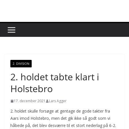
Skip
to
content
2. DIVISION
2. holdet tabte klart i
Holstebro
17. december 2021
Lars Agger
2. holdet skulle forsøge at gentage de gode takter fra
Aars imod Holstebro, men det gik ikke så godt som vi
håbede på, det blev desværre til et stort nederlag på 6-2.