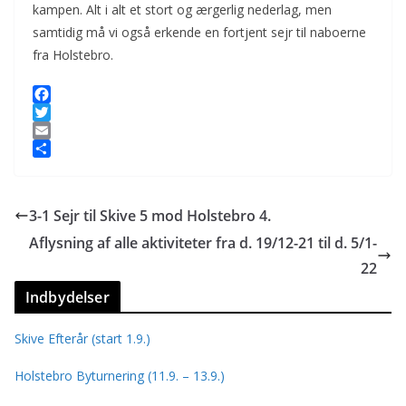
kampen. Alt i alt et stort og ærgerlig nederlag, men
samtidig må vi også erkende en fortjent sejr til naboerne
fra Holstebro.
F
a
T
c
w
E
e
i
m
S
b
t
a
h
o
t
i
a
3-1 Sejr til Skive 5 mod Holstebro 4.
o
e
l
r
k
r
e
Aflysning af alle aktiviteter fra d. 19/12-21 til d. 5/1-
22
Indbydelser
Skive Efterår (start 1.9.)
Holstebro Byturnering (11.9. – 13.9.)