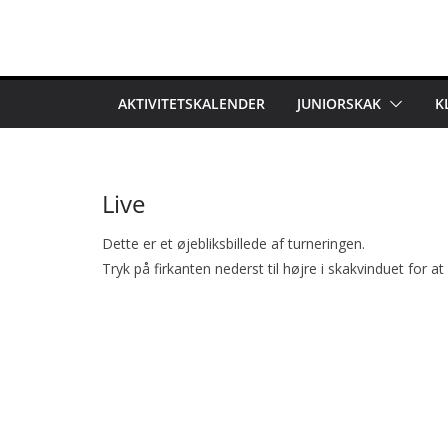
Skip
to
content
AKTIVITETSKALENDER
JUNIORSKAK
K
Live
Dette er et øjebliksbillede af turneringen.
Tryk på firkanten nederst til højre i skakvinduet for at g