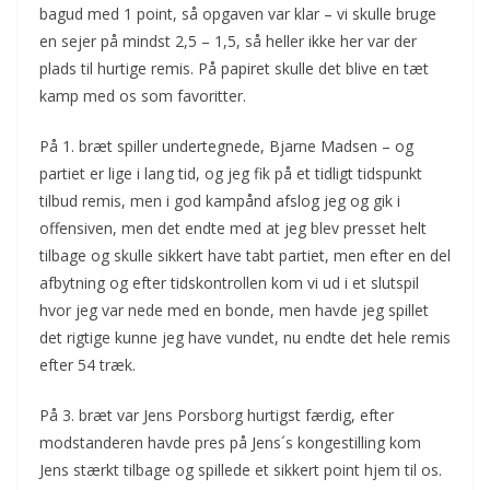
bagud med 1 point, så opgaven var klar – vi skulle bruge
en sejer på mindst 2,5 – 1,5, så heller ikke her var der
plads til hurtige remis. På papiret skulle det blive en tæt
kamp med os som favoritter.
På 1. bræt spiller undertegnede, Bjarne Madsen – og
partiet er lige i lang tid, og jeg fik på et tidligt tidspunkt
tilbud remis, men i god kampånd afslog jeg og gik i
offensiven, men det endte med at jeg blev presset helt
tilbage og skulle sikkert have tabt partiet, men efter en del
afbytning og efter tidskontrollen kom vi ud i et slutspil
hvor jeg var nede med en bonde, men havde jeg spillet
det rigtige kunne jeg have vundet, nu endte det hele remis
efter 54 træk.
På 3. bræt var Jens Porsborg hurtigst færdig, efter
modstanderen havde pres på Jens´s kongestilling kom
Jens stærkt tilbage og spillede et sikkert point hjem til os.