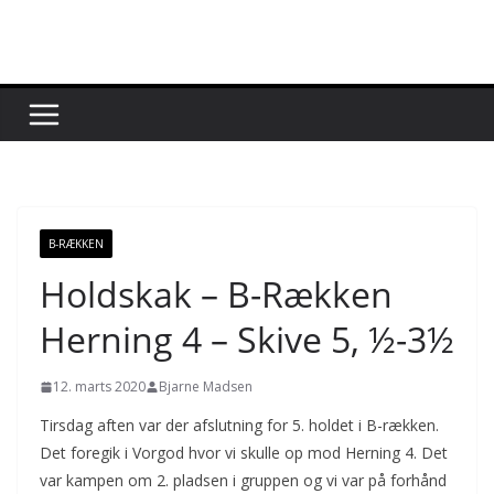
Skip
to
content
B-RÆKKEN
Holdskak – B-Rækken
Herning 4 – Skive 5, ½-3½
12. marts 2020
Bjarne Madsen
Tirsdag aften var der afslutning for 5. holdet i B-rækken.
Det foregik i Vorgod hvor vi skulle op mod Herning 4. Det
var kampen om 2. pladsen i gruppen og vi var på forhånd