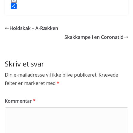
a
T
c
w
E
e
i
m
S
b
t
a
h
o
t
i
a
Holdskak – A-Rækken
o
e
l
r
k
r
e
Skakkampe i en Coronatid
Skriv et svar
Din e-mailadresse vil ikke blive publiceret.
Krævede
felter er markeret med
*
Kommentar
*