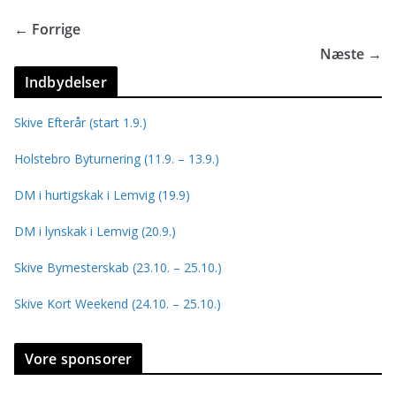
o
e
l
r
k
r
e
← Forrige
Næste →
Indbydelser
Skive Efterår (start 1.9.)
Holstebro Byturnering (11.9. – 13.9.)
DM i hurtigskak i Lemvig (19.9)
DM i lynskak i Lemvig (20.9.)
Skive Bymesterskab (23.10. – 25.10.)
Skive Kort Weekend (24.10. – 25.10.)
Vore sponsorer